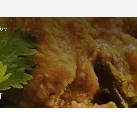
SUM
T