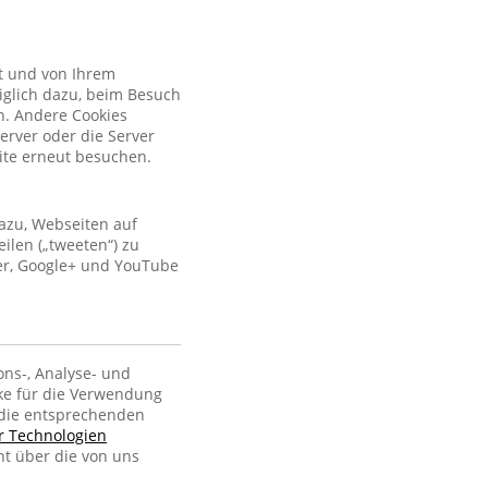
kt und von Ihrem
iglich dazu, beim Besuch
n. Andere Cookies
erver oder die Server
site erneut besuchen.
azu, Webseiten auf
ilen („tweeten“) zu
ter, Google+ und YouTube
ons-, Analyse- und
ke für die Verwendung
, die entsprechenden
er Technologien
ht über die von uns